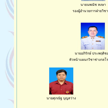
นายนพณัช หงษา
รองผู้อำนวยการฝ่ายวิช
นายอภิรักษ์ ประพฤติช
หัวหน้าแผนกวิชาช่างกลโ
นายศุภณัฐ บุญสว่าง